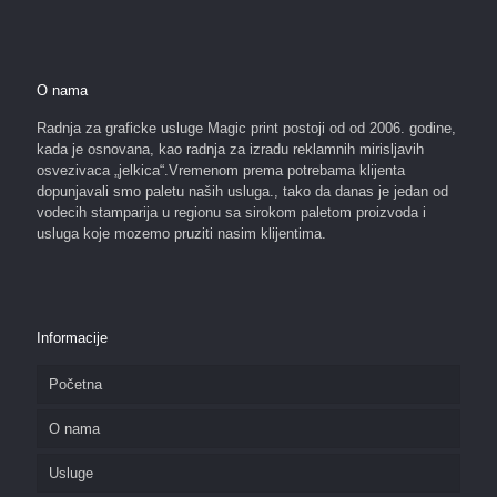
O nama
Radnja za graficke usluge Magic print postoji od od 2006. godine,
kada je osnovana, kao radnja za izradu reklamnih mirisljavih
osvezivaca „jelkica“.Vremenom prema potrebama klijenta
dopunjavali smo paletu naših usluga., tako da danas je jedan od
vodecih stamparija u regionu sa sirokom paletom proizvoda i
usluga koje mozemo pruziti nasim klijentima.
Informacije
Početna
O nama
Usluge