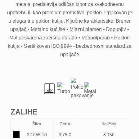
metala, predstavlja odličan izbor za svakodnevnu
upotrebu ili kao premium promotivni poklon. Upakovan je
u elegantnu poklon kutiju. Ključne karakteristike: Brener
upaljač • Metalno kućište • Mlazni plamen • Dopunjiv •
Mat peskarena završna obrada • Vetrootporan • Poklon
kutija • Sertifikovan ISO 9994 - bezbednosni standard za
upaljače
ZALIHE
Šifra
Cena
Količina
22.055.10
3,75 €
3.150