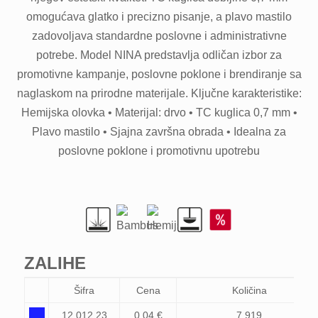
omogućava glatko i precizno pisanje, a plavo mastilo
zadovoljava standardne poslovne i administrativne
potrebe. Model NINA predstavlja odličan izbor za
promotivne kampanje, poslovne poklone i brendiranje sa
naglaskom na prirodne materijale. Ključne karakteristike:
Hemijska olovka • Materijal: drvo • TC kuglica 0,7 mm •
Plavo mastilo • Sjajna završna obrada • Idealna za
poslovne poklone i promotivnu upotrebu
ZALIHE
Šifra
Cena
Količina
12.012.23
0,04 €
7.919