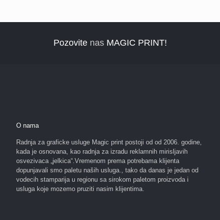
Pozovite
nas
MAGIC PRINT!
O nama
Radnja za graficke usluge Magic print postoji od od 2006. godine,
kada je osnovana, kao radnja za izradu reklamnih mirisljavih
osvezivaca „jelkica“.Vremenom prema potrebama klijenta
dopunjavali smo paletu naših usluga., tako da danas je jedan od
vodecih stamparija u regionu sa sirokom paletom proizvoda i
usluga koje mozemo pruziti nasim klijentima.