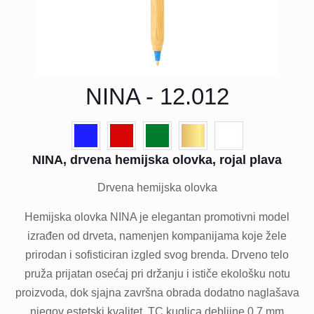
NINA - 12.012
NINA, drvena hemijska olovka, rojal plava
Drvena hemijska olovka
Hemijska olovka NINA je elegantan promotivni model
izrađen od drveta, namenjen kompanijama koje žele
prirodan i sofisticiran izgled svog brenda. Drveno telo
pruža prijatan osećaj pri držanju i ističe ekološku notu
proizvoda, dok sjajna završna obrada dodatno naglašava
njegov estetski kvalitet. TC kuglica debljine 0,7 mm