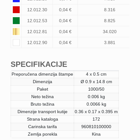
12.012.30
0,04 €
8.316
12.012.53
0,04 €
8.825
12.012.81
0,04 €
34.020
12.012.90
0,04 €
3.881
SPECIFIKACIJE
Preporučena dimenzija štampe
4 x 0.5 cm
Dimenzija
Ø 0.9 x 14.8 cm
Paket
1000/50
Neto težina
0.006 kg
Bruto težina
0.0066 kg
Dimenzije transport kutije
0.36 x 0.17 x 0.395 m
Strana kataloga
172
Carinska tarifa
960810100000
Zemlja porekla
Kina