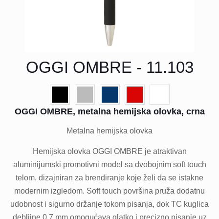
OGGI OMBRE - 11.103
OGGI OMBRE, metalna hemijska olovka, crna
Metalna hemijska olovka
Hemijska olovka OGGI OMBRE je atraktivan
aluminijumski promotivni model sa dvobojnim soft touch
telom, dizajniran za brendiranje koje želi da se istakne
modernim izgledom. Soft touch površina pruža dodatnu
udobnost i sigurno držanje tokom pisanja, dok TC kuglica
debljine 0,7 mm omogućava glatko i precizno pisanje uz