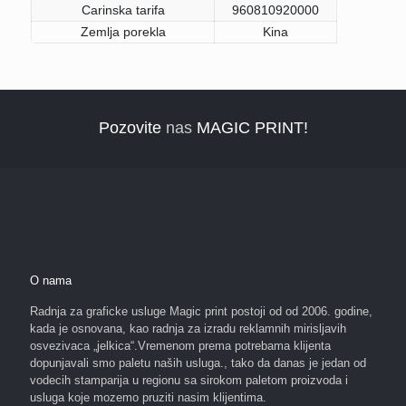
Carinska tarifa
960810920000
Zemlja porekla
Kina
Pozovite
nas
MAGIC PRINT!
O nama
Radnja za graficke usluge Magic print postoji od od 2006. godine,
kada je osnovana, kao radnja za izradu reklamnih mirisljavih
osvezivaca „jelkica“.Vremenom prema potrebama klijenta
dopunjavali smo paletu naših usluga., tako da danas je jedan od
vodecih stamparija u regionu sa sirokom paletom proizvoda i
usluga koje mozemo pruziti nasim klijentima.